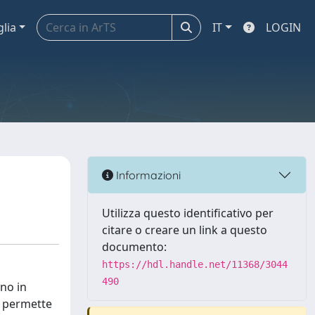
glia
IT
LOGIN
Informazioni
Utilizza questo identificativo per
citare o creare un link a questo
documento:
https://hdl.handle.net/11368/3044
490
ono in
i, permette