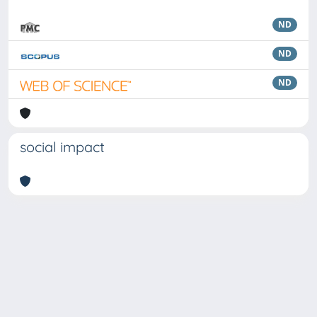
ND
ND
ND
social impact