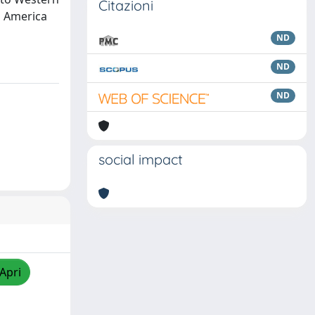
Citazioni
n America
ND
ND
ND
social impact
/Apri