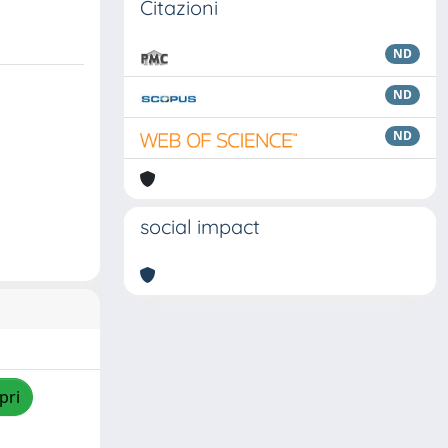
Citazioni
ND
ND
ND
social impact
pri