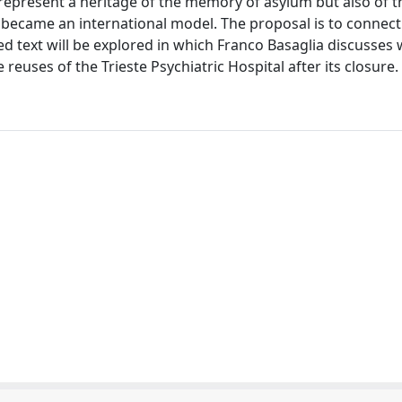
represent a heritage of the memory of asylum but also of t
aly, became an international model. The proposal is to conne
d text will be explored in which Franco Basaglia discusses 
 reuses of the Trieste Psychiatric Hospital after its closure.