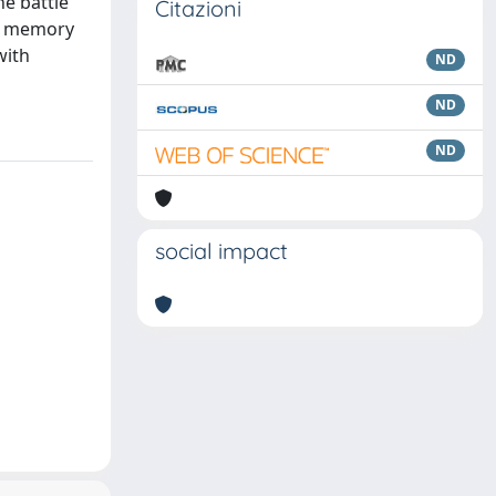
he battle
Citazioni
ct memory
with
ND
ND
ND
social impact