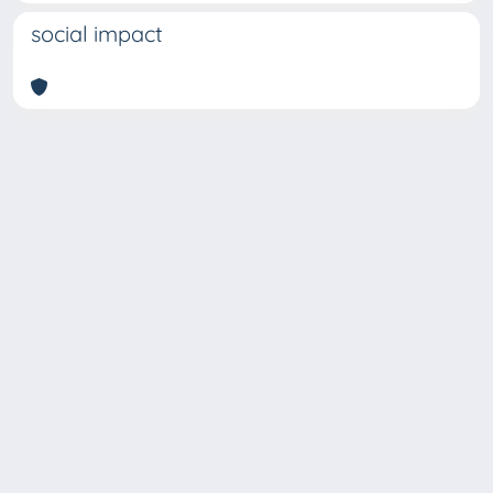
social impact
Copyright © 2026
Università degli Studi Trieste |
Dove
siamo
|
Privacy
Piazzale Europa,1 34127 Trieste, Italia -
Tel. +39 040.558.7111 - P.IVA 00211830328