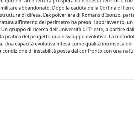
è qui che l’architettura prospera ed è questo territorio che 
o militare abbandonato. Dopo la caduta della Cortina di Ferro
astruttura di difesa. L’ex polveriera di Romans d’Isonzo, part
natura all’interno del perimetro ha preso il sopravvento, u
n gruppo di ricerca dell’Università di Trieste, a partire dall
 la pratica del progetto quale sviluppo evolutivo. La metodo
ta. Una capacità evolutiva intesa come qualità intrinseca de
a condizione di instabilità posta dal confronto con una natu