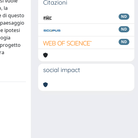
si vuole
Citazioni
, la
e di questo
ND
n paesaggio
ND
e ipotesi
logia
ND
l progetto
ra
social impact