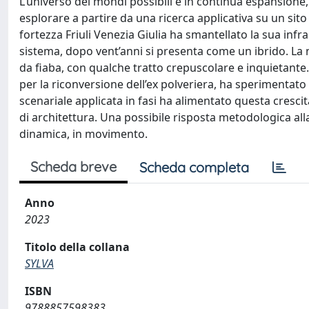
L’universo dei mondi possibili è in continua espansione, 
esplorare a partire da una ricerca applicativa su un sit
fortezza Friuli Venezia Giulia ha smantellato la sua infr
sistema, dopo vent’anni si presenta come un ibrido. La 
da fiaba, con qualche tratto crepuscolare e inquietante. U
per la riconversione dell’ex polveriera, ha sperimentato
scenariale applicata in fasi ha alimentato questa cresci
di architettura. Una possibile risposta metodologica all
dinamica, in movimento.
Scheda breve
Scheda completa
Anno
2023
Titolo della collana
SYLVA
ISBN
9788857598383