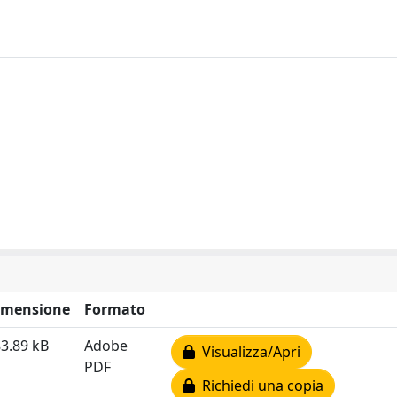
imensione
Formato
3.89 kB
Adobe
Visualizza/Apri
PDF
Richiedi una copia