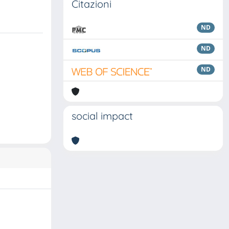
Citazioni
ND
ND
ND
social impact