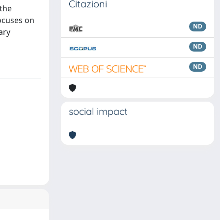
Citazioni
 the
focuses on
ND
ary
ND
ND
social impact