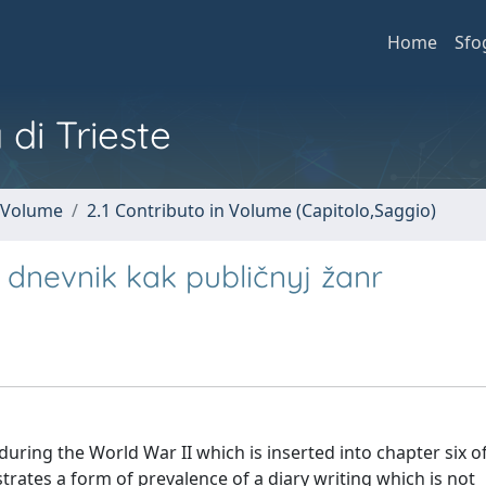
Home
Sfo
 di Trieste
n Volume
2.1 Contributo in Volume (Capitolo,Saggio)
 dnevnik kak publičnyj žanr
 during the World War II which is inserted into chapter six o
lustrates a form of prevalence of a diary writing which is not