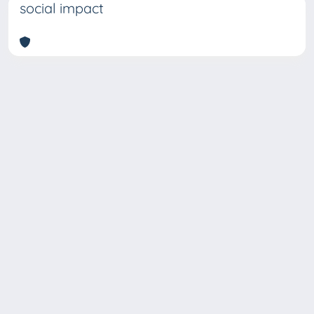
social impact
Copyright © 2026
Università degli Studi Trieste |
Dove
siamo
|
Privacy
Piazzale Europa,1 34127 Trieste, Italia -
Tel. +39 040.558.7111 - P.IVA 00211830328
- C.F. 80013890324 - P.E.C.: