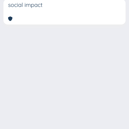
social impact
Copyright © 2026
Università degli Studi Trieste |
Dove
siamo
|
Privacy
Piazzale Europa,1 34127 Trieste, Italia -
Tel. +39 040.558.7111 - P.IVA 00211830328
- C.F. 80013890324 - P.E.C.: