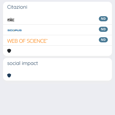
Citazioni
ND
ND
ND
social impact