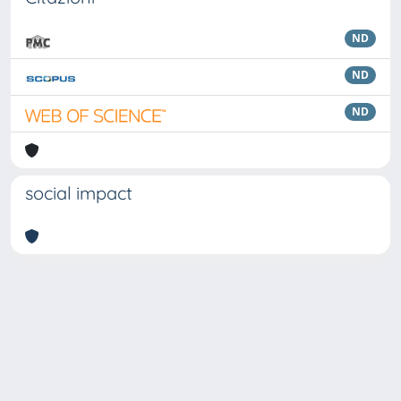
ND
ND
ND
social impact