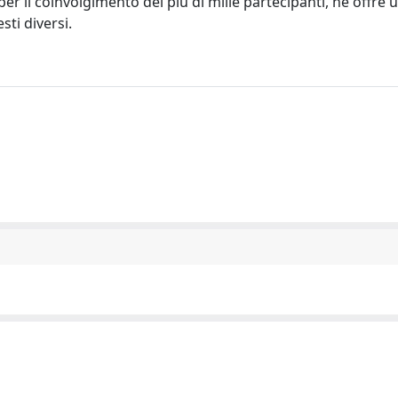
 per il coinvolgimento dei più di mille partecipanti, ne offre
sti diversi.