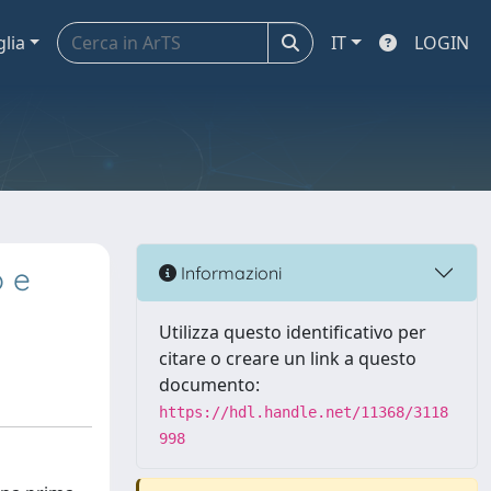
glia
IT
LOGIN
o e
Informazioni
Utilizza questo identificativo per
citare o creare un link a questo
documento:
https://hdl.handle.net/11368/3118
998