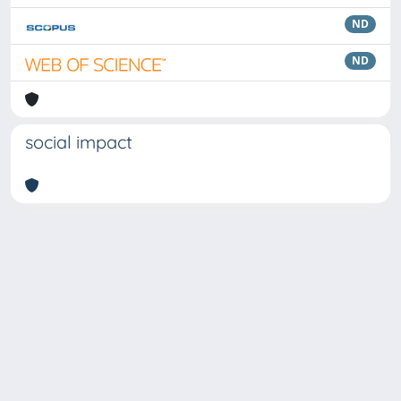
ND
ND
social impact