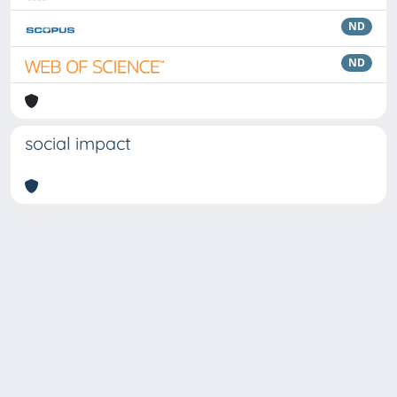
ND
ND
social impact