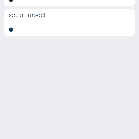
social impact
Copyright © 2026
Università degli Studi Trieste |
Dove
siamo
|
Privacy
Piazzale Europa,1 34127 Trieste, Italia -