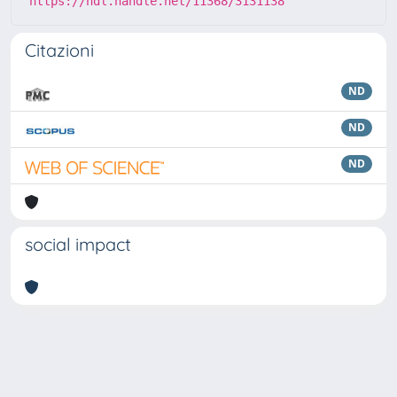
https://hdl.handle.net/11368/3131138
Citazioni
ND
ND
ND
social impact