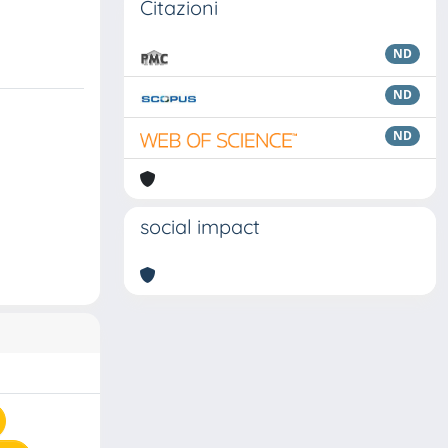
Citazioni
ND
ND
ND
social impact