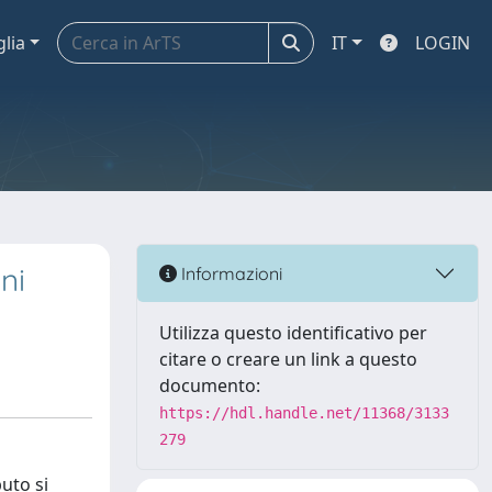
glia
IT
LOGIN
ni
Informazioni
Utilizza questo identificativo per
citare o creare un link a questo
documento:
https://hdl.handle.net/11368/3133
279
buto si