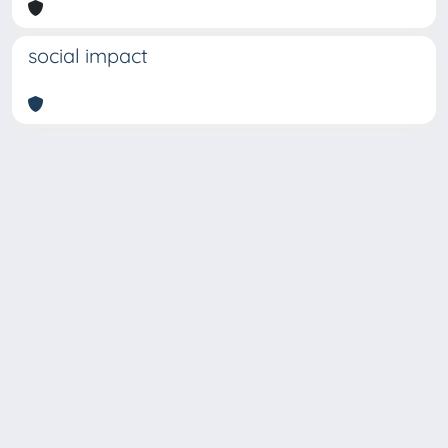
social impact
Copyright © 2026
Università degli Studi Trieste |
Dove
siamo
|
Privacy
Piazzale Europa,1 34127 Trieste, Italia -