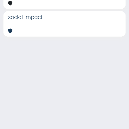
social impact
Copyright © 2026
Università degli Studi Trieste |
Dove
siamo
|
Privacy
Piazzale Europa,1 34127 Trieste, Italia -