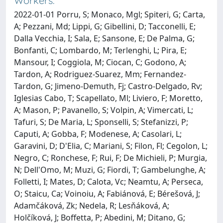
Workers.
2022-01-01 Porru, S; Monaco, Mgl; Spiteri, G; Carta,
A; Pezzani, Md; Lippi, G; Gibellini, D; Tacconelli, E;
Dalla Vecchia, I; Sala, E; Sansone, E; De Palma, G;
Bonfanti, C; Lombardo, M; Terlenghi, L; Pira, E;
Mansour, I; Coggiola, M; Ciocan, C; Godono, A;
Tardon, A; Rodriguez-Suarez, Mm; Fernandez-
Tardon, G; Jimeno-Demuth, Fj; Castro-Delgado, Rv;
Iglesias Cabo, T; Scapellato, Ml; Liviero, F; Moretto,
A; Mason, P; Pavanello, S; Volpin, A; Vimercati, L;
Tafuri, S; De Maria, L; Sponselli, S; Stefanizzi, P;
Caputi, A; Gobba, F; Modenese, A; Casolari, L;
Garavini, D; D'Elia, C; Mariani, S; Filon, Fl; Cegolon, L;
Negro, C; Ronchese, F; Rui, F; De Michieli, P; Murgia,
N; Dell'Omo, M; Muzi, G; Fiordi, T; Gambelunghe, A;
Folletti, I; Mates, D; Calota, Vc; Neamtu, A; Perseca,
O; Staicu, Ca; Voinoiu, A; Fabiánová, E; Bérešová, J;
Adamčáková, Zk; Nedela, R; Lesňáková, A;
Holčíková, J; Boffetta, P; Abedini, M; Ditano, G;