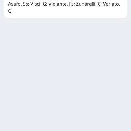
Asafo, Ss; Visci, G; Violante, Fs; Zunarelli, C; Verlato,
G
Copyright © 2026
Università degli Studi Trieste |
Dove
siamo
|
Privacy
Piazzale Europa,1 34127 Trieste, Italia -
Tel. +39 040.558.7111 - P.IVA 00211830328
- C.F. 80013890324 - P.E.C.:
ateneo@pec.units.it