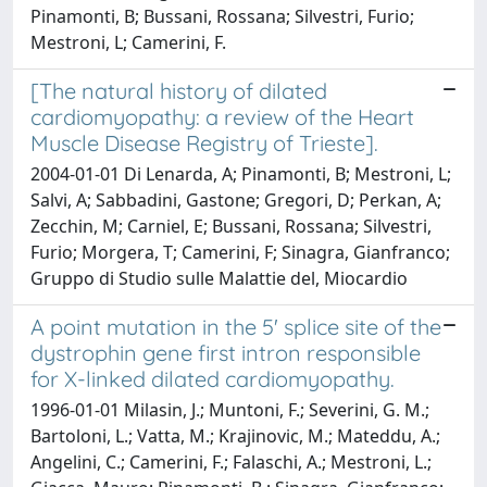
Pinamonti, B; Bussani, Rossana; Silvestri, Furio;
Mestroni, L; Camerini, F.
[The natural history of dilated
cardiomyopathy: a review of the Heart
Muscle Disease Registry of Trieste].
2004-01-01 Di Lenarda, A; Pinamonti, B; Mestroni, L;
Salvi, A; Sabbadini, Gastone; Gregori, D; Perkan, A;
Zecchin, M; Carniel, E; Bussani, Rossana; Silvestri,
Furio; Morgera, T; Camerini, F; Sinagra, Gianfranco;
Gruppo di Studio sulle Malattie del, Miocardio
A point mutation in the 5' splice site of the
dystrophin gene first intron responsible
for X-linked dilated cardiomyopathy.
1996-01-01 Milasin, J.; Muntoni, F.; Severini, G. M.;
Bartoloni, L.; Vatta, M.; Krajinovic, M.; Mateddu, A.;
Angelini, C.; Camerini, F.; Falaschi, A.; Mestroni, L.;