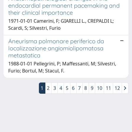
endocardial permanent pacemaking and
their clinical importance
1971-01-01 Camerini, F; GIARELLI L., CREPALDI L;
Scardi, S; Silvestri, Furio
Aneurisma polmonare periferico da
localizzazione angiomiolipomatosa
metastatica
1988-01-01 Pellegrini, P; Maffessanti, M; Silvestri,
Furio; Bortul, M; Stacul, F.
1
2
3
4
5
6
7
8
9
10
11
12