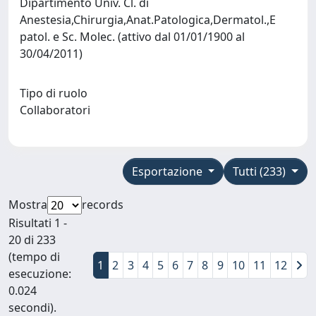
Dipartimento Univ. Cl. di
Anestesia,Chirurgia,Anat.Patologica,Dermatol.,E
patol. e Sc. Molec. (attivo dal 01/01/1900 al
30/04/2011)
Tipo di ruolo
Collaboratori
Esportazione
Tutti (233)
Mostra
records
Risultati 1 -
20 di 233
(tempo di
1
2
3
4
5
6
7
8
9
10
11
12
esecuzione:
0.024
secondi).