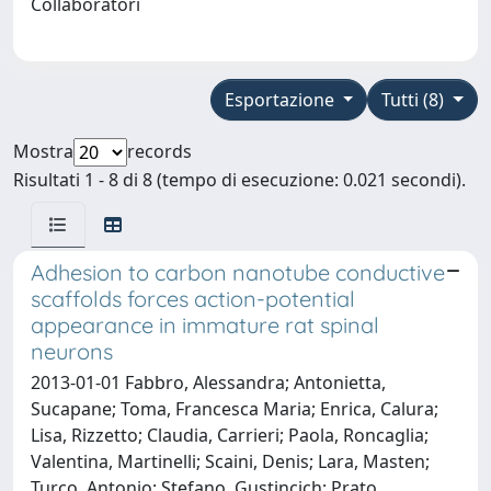
Collaboratori
Esportazione
Tutti (8)
Mostra
records
Risultati 1 - 8 di 8 (tempo di esecuzione: 0.021 secondi).
Adhesion to carbon nanotube conductive
scaffolds forces action-potential
appearance in immature rat spinal
neurons
2013-01-01 Fabbro, Alessandra; Antonietta,
Sucapane; Toma, Francesca Maria; Enrica, Calura;
Lisa, Rizzetto; Claudia, Carrieri; Paola, Roncaglia;
Valentina, Martinelli; Scaini, Denis; Lara, Masten;
Turco, Antonio; Stefano, Gustincich; Prato,