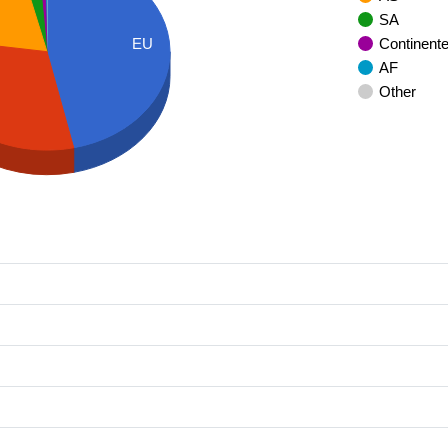
SA
Continent
EU
AF
Other