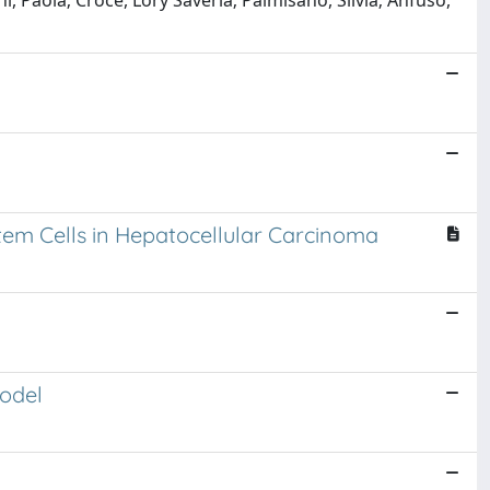
, Paola; Crocè, Lory Saveria; Palmisano, Silvia; Anfuso,
tem Cells in Hepatocellular Carcinoma
odel