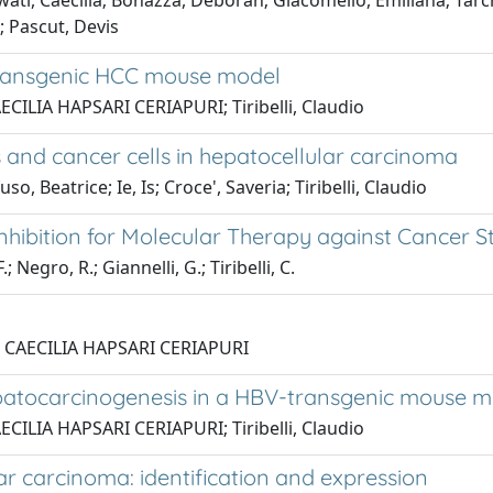
ati, Caecilia; Bonazza, Deborah; Giacomello, Emiliana; Tarchi
o; Pascut, Devis
-transgenic HCC mouse model
AECILIA HAPSARI CERIAPURI; Tiribelli, Claudio
s and cancer cells in hepatocellular carcinoma
Beatrice; Ie, Is; Croce', Saveria; Tiribelli, Claudio
hibition for Molecular Therapy against Cancer S
; Negro, R.; Giannelli, G.; Tiribelli, C.
ti, CAECILIA HAPSARI CERIAPURI
patocarcinogenesis in a HBV-transgenic mouse m
AECILIA HAPSARI CERIAPURI; Tiribelli, Claudio
ar carcinoma: identification and expression