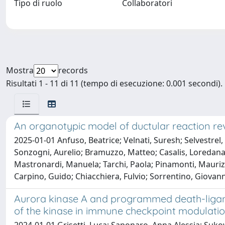
Tipo di ruolo
Collaboratori
Mostra
records
Risultati 1 - 11 di 11 (tempo di esecuzione: 0.001 secondi).
An organotypic model of ductular reaction rev
2025-01-01 Anfuso, Beatrice; Velnati, Suresh; Selvestrel, D
Sonzogni, Aurelio; Bramuzzo, Matteo; Casalis, Loredana; 
Mastronardi, Manuela; Tarchi, Paola; Pinamonti, Maurizi
Carpino, Guido; Chiacchiera, Fulvio; Sorrentino, Giovann
Aurora kinase A and programmed death-ligand
of the kinase in immune checkpoint modulati