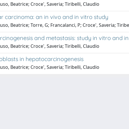
 Beatrice; Croce', Saveria; Tiribelli, Claudio
r carcinoma: an in vivo and in vitro study
 Beatrice; Torre, G; Francalanci, P; Croce', Saveria; Tiribel
arcinogenesis and metastasis: study in vitro and in
 Beatrice; Croce', Saveria; Tiribelli, Claudio
roblasts in hepatocarcinogenesis
 Beatrice; Croce', Saveria; Tiribelli, Claudio
P.IVA 00211830328 - C.F. 80013890324 - P.E.C.:
ateneo@pec.units.it