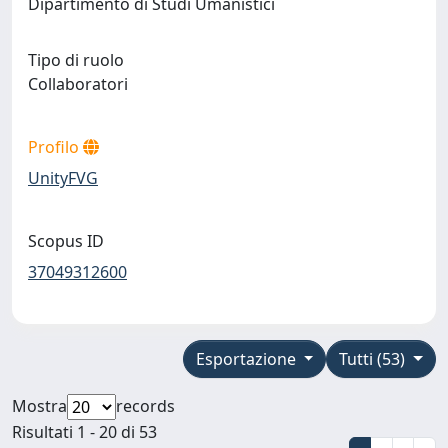
Dipartimento di Studi Umanistici
Tipo di ruolo
Collaboratori
Profilo
UnityFVG
Scopus ID
37049312600
Esportazione
Tutti (53)
Mostra
records
Risultati 1 - 20 di 53