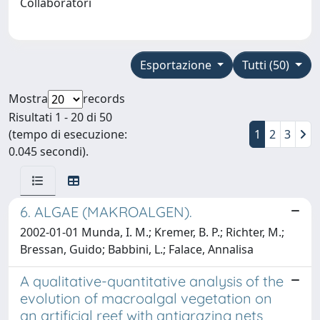
Collaboratori
Esportazione
Tutti (50)
Mostra
records
Risultati 1 - 20 di 50
(tempo di esecuzione:
1
2
3
0.045 secondi).
6. ALGAE (MAKROALGEN).
2002-01-01 Munda, I. M.; Kremer, B. P.; Richter, M.;
Bressan, Guido; Babbini, L.; Falace, Annalisa
A qualitative-quantitative analysis of the
evolution of macroalgal vegetation on
an artificial reef with antigrazing nets