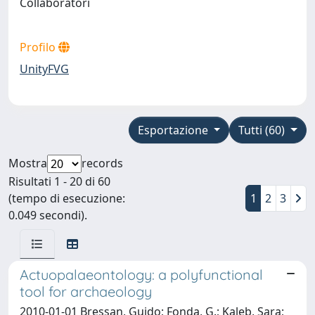
Collaboratori
Profilo
UnityFVG
Esportazione
Tutti (60)
Mostra
records
Risultati 1 - 20 di 60
(tempo di esecuzione:
1
2
3
0.049 secondi).
Actuopalaeontology: a polyfunctional
tool for archaeology
2010-01-01 Bressan, Guido; Fonda, G.; Kaleb, Sara;