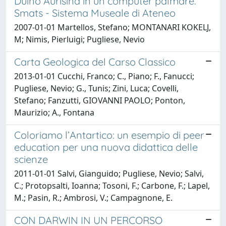
Duino Aurisina in un computer palmare.
Smats - Sistema Museale di Ateneo
2007-01-01 Martellos, Stefano; MONTANARI KOKELJ,
M; Nimis, Pierluigi; Pugliese, Nevio
Carta Geologica del Carso Classico
2013-01-01 Cucchi, Franco; C., Piano; F., Fanucci;
Pugliese, Nevio; G., Tunis; Zini, Luca; Covelli,
Stefano; Fanzutti, GIOVANNI PAOLO; Ponton,
Maurizio; A., Fontana
Coloriamo l’Antartico: un esempio di peer
education per una nuova didattica delle
scienze
2011-01-01 Salvi, Gianguido; Pugliese, Nevio; Salvi,
C.; Protopsalti, Ioanna; Tosoni, F.; Carbone, F.; Lapel,
M.; Pasin, R.; Ambrosi, V.; Campagnone, E.
CON DARWIN IN UN PERCORSO