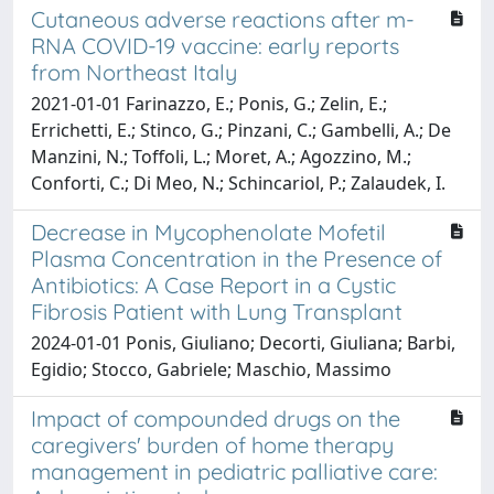
Cutaneous adverse reactions after m-
RNA COVID-19 vaccine: early reports
from Northeast Italy
2021-01-01 Farinazzo, E.; Ponis, G.; Zelin, E.;
Errichetti, E.; Stinco, G.; Pinzani, C.; Gambelli, A.; De
Manzini, N.; Toffoli, L.; Moret, A.; Agozzino, M.;
Conforti, C.; Di Meo, N.; Schincariol, P.; Zalaudek, I.
Decrease in Mycophenolate Mofetil
Plasma Concentration in the Presence of
Antibiotics: A Case Report in a Cystic
Fibrosis Patient with Lung Transplant
2024-01-01 Ponis, Giuliano; Decorti, Giuliana; Barbi,
Egidio; Stocco, Gabriele; Maschio, Massimo
Impact of compounded drugs on the
caregivers' burden of home therapy
management in pediatric palliative care: