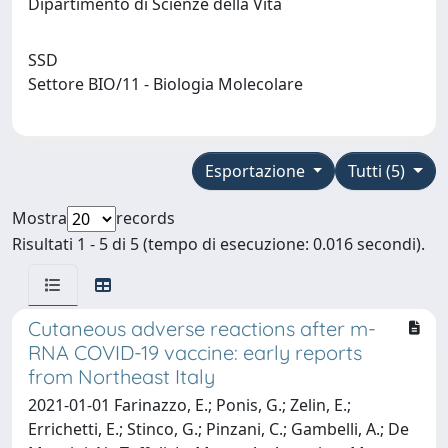
Dipartimento di Scienze della Vita
SSD
Settore BIO/11 - Biologia Molecolare
Esportazione
Tutti (5)
Mostra
records
Risultati 1 - 5 di 5 (tempo di esecuzione: 0.016 secondi).
Cutaneous adverse reactions after m-
RNA COVID-19 vaccine: early reports
from Northeast Italy
2021-01-01 Farinazzo, E.; Ponis, G.; Zelin, E.;
Errichetti, E.; Stinco, G.; Pinzani, C.; Gambelli, A.; De