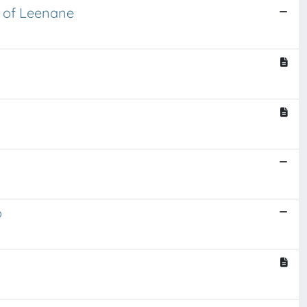
n of Leenane
o