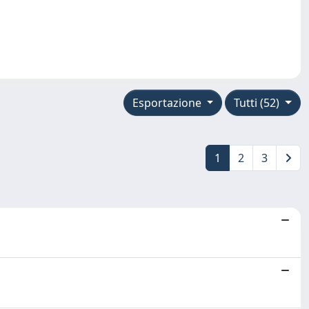
Esportazione
Tutti (52)
1
2
3