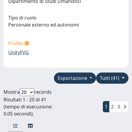
Dipartimento di Studi Umanistici
Tipo di ruolo
Personale esterno ed autonomi
Profilo
UnityFVG
Esportazione
Tutti (41)
Mostra
records
Risultati 1 - 20 di 41
(tempo di esecuzione:
1
2
3
0.05 secondi).