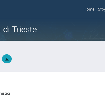
Home
Sfo
 di Trieste
O
nistici