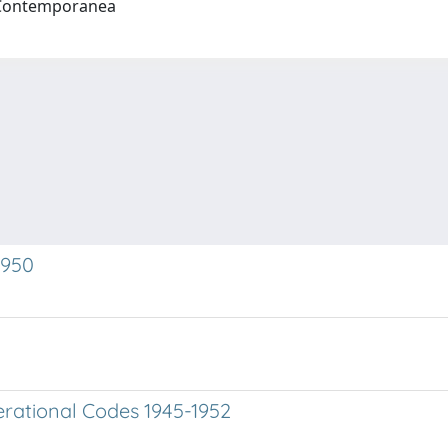
a Contemporanea
-1950
erational Codes 1945-1952