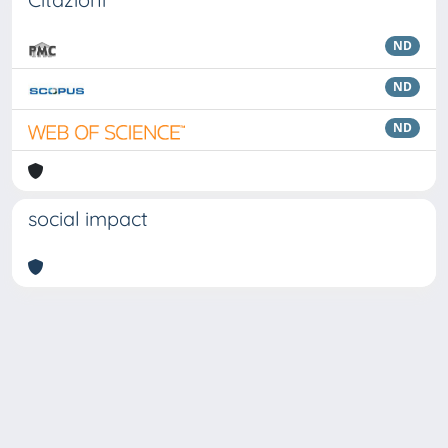
ND
ND
ND
social impact