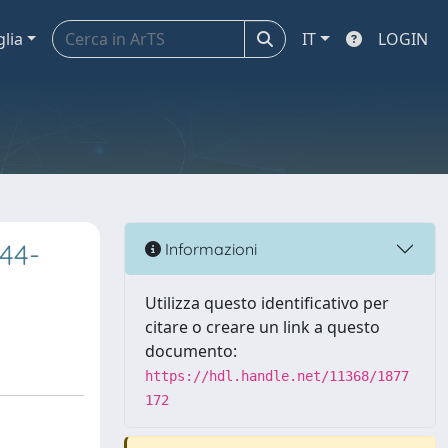
glia
IT
LOGIN
944-
Informazioni
Utilizza questo identificativo per
citare o creare un link a questo
documento:
https://hdl.handle.net/11368/1877
172