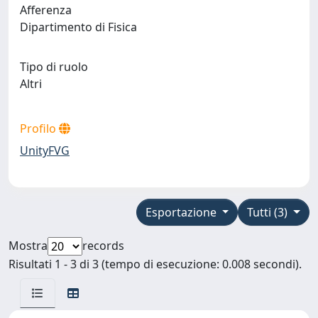
Afferenza
Dipartimento di Fisica
Tipo di ruolo
Altri
Profilo
UnityFVG
Esportazione
Tutti (3)
Mostra
records
Risultati 1 - 3 di 3 (tempo di esecuzione: 0.008 secondi).