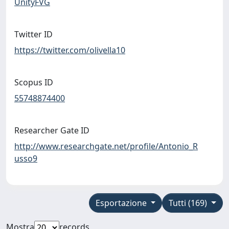
UnityFVG
Twitter ID
https://twitter.com/olivella10
Scopus ID
55748874400
Researcher Gate ID
http://www.researchgate.net/profile/Antonio_R
usso9
Esportazione
Tutti (169)
Mostra
records