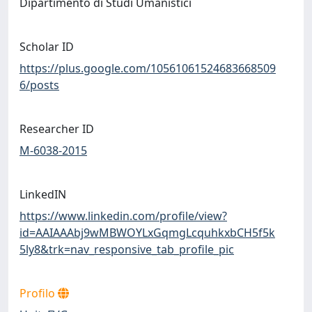
Dipartimento di Studi Umanistici
Scholar ID
https://plus.google.com/10561061524683668509
6/posts
Researcher ID
M-6038-2015
LinkedIN
https://www.linkedin.com/profile/view?
id=AAIAAAbj9wMBWOYLxGqmgLcquhkxbCH5f5k
5ly8&trk=nav_responsive_tab_profile_pic
Profilo