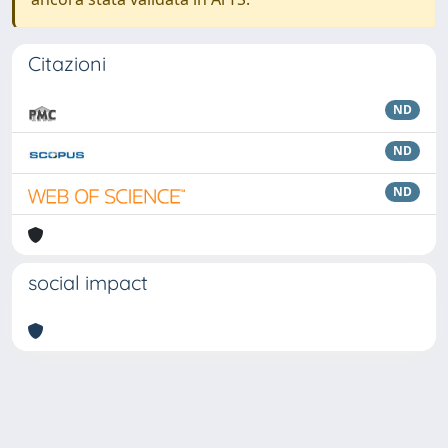
Citazioni
ND
ND
ND
social impact