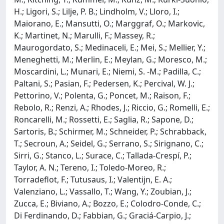
H.; Ligori, S.; Lilje, P. B.; Lindholm, V.; Lloro, I.;
Maiorano, E.; Mansutti, O.; Marggraf, O.; Markovic,
K.; Martinet, N.; Marulli, F.; Massey, R.;
Maurogordato, S.; Medinaceli, E.; Mei, S.; Mellier, Y.;
Meneghetti, M.; Merlin, E.; Meylan, G.; Moresco, M.;
Moscardini, L.; Munari, E.; Niemi, S. -M.; Padilla, C.;
Paltani, S.; Pasian, F.; Pedersen, K.; Percival, W. J.;
Pettorino, V.; Polenta, G.; Poncet, M.; Raison, F.;
Rebolo, R.; Renzi, A.; Rhodes, J.; Riccio, G.; Romelli, E.;
Roncarelli, M.; Rossetti, E.; Saglia, R.; Sapone, D.;
Sartoris, B.; Schirmer, M.; Schneider, P.; Schrabback,
T.; Secroun, A.; Seidel, G.; Serrano, S.; Sirignano, C.;
Sirri, G.; Stanco, L.; Surace, C.; Tallada-Crespí, P.;
Taylor, A. N.; Tereno, I.; Toledo-Moreo, R.;
Torradeflot, F.; Tutusaus, I.; Valentijn, E. A.;
Valenziano, L.; Vassallo, T.; Wang, Y.; Zoubian, J.;
Zucca, E.; Biviano, A.; Bozzo, E.; Colodro-Conde, C.;
Di Ferdinando, D.; Fabbian, G.; Graciá-Carpio, J.;