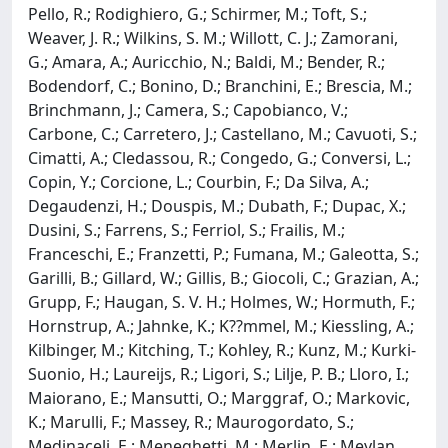
Pello, R.; Rodighiero, G.; Schirmer, M.; Toft, S.;
Weaver, J. R.; Wilkins, S. M.; Willott, C. J.; Zamorani,
G.; Amara, A.; Auricchio, N.; Baldi, M.; Bender, R.;
Bodendorf, C.; Bonino, D.; Branchini, E.; Brescia, M.;
Brinchmann, J.; Camera, S.; Capobianco, V.;
Carbone, C.; Carretero, J.; Castellano, M.; Cavuoti, S.;
Cimatti, A.; Cledassou, R.; Congedo, G.; Conversi, L.;
Copin, Y.; Corcione, L.; Courbin, F.; Da Silva, A.;
Degaudenzi, H.; Douspis, M.; Dubath, F.; Dupac, X.;
Dusini, S.; Farrens, S.; Ferriol, S.; Frailis, M.;
Franceschi, E.; Franzetti, P.; Fumana, M.; Galeotta, S.;
Garilli, B.; Gillard, W.; Gillis, B.; Giocoli, C.; Grazian, A.;
Grupp, F.; Haugan, S. V. H.; Holmes, W.; Hormuth, F.;
Hornstrup, A.; Jahnke, K.; K??mmel, M.; Kiessling, A.;
Kilbinger, M.; Kitching, T.; Kohley, R.; Kunz, M.; Kurki-
Suonio, H.; Laureijs, R.; Ligori, S.; Lilje, P. B.; Lloro, I.;
Maiorano, E.; Mansutti, O.; Marggraf, O.; Markovic,
K.; Marulli, F.; Massey, R.; Maurogordato, S.;
Medinaceli, E.; Meneghetti, M.; Merlin, E.; Meylan,