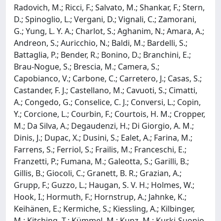
Radovich, M.; Ricci, F.; Salvato, M.; Shankar, F.; Stern,
D.; Spinoglio, L.; Vergani, D.; Vignali, C.; Zamorani,
G.; Yung, L. Y. A.; Charlot, S.; Aghanim, N.; Amara, A.;
Andreon, S.; Auricchio, N.; Baldi, M.; Bardelli, S.;
Battaglia, P.; Bender, R.; Bonino, D.; Branchini, E.;
Brau-Nogue, S.; Brescia, M.; Camera, S.;
Capobianco, V.; Carbone, C.; Carretero, J.; Casas, S.;
Castander, F. J.; Castellano, M.; Cavuoti, S.; Cimatti,
A.; Congedo, G.; Conselice, C. J.; Conversi, L.; Copin,
Y.; Corcione, L.; Courbin, F.; Courtois, H. M.; Cropper,
M.; Da Silva, A.; Degaudenzi, H.; Di Giorgio, A. M.;
Dinis, J.; Dupac, X.; Dusini, S.; Ealet, A.; Farina, M.;
Farrens, S.; Ferriol, S.; Frailis, M.; Franceschi, E.;
Franzetti, P.; Fumana, M.; Galeotta, S.; Garilli, B.;
Gillis, B.; Giocoli, C.; Granett, B. R.; Grazian, A.;
Grupp, F.; Guzzo, L.; Haugan, S. V. H.; Holmes, W.;
Hook, I.; Hormuth, F.; Hornstrup, A.; Jahnke, K.;
Keihänen, E.; Kermiche, S.; Kiessling, A.; Kilbinger,
M.; Kitching, T.; Kümmel, M.; Kunz, M.; Kurki-Suonio,