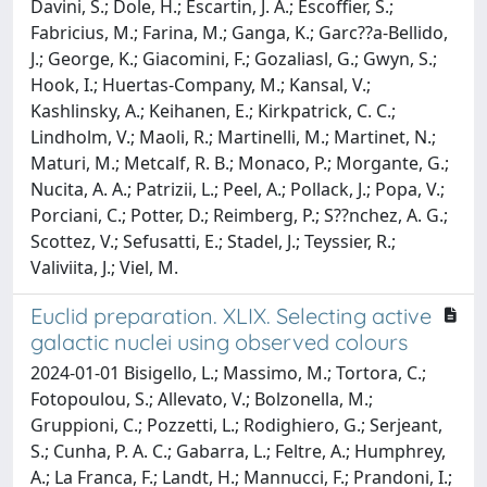
Davini, S.; Dole, H.; Escartin, J. A.; Escoffier, S.;
Fabricius, M.; Farina, M.; Ganga, K.; Garc??a-Bellido,
J.; George, K.; Giacomini, F.; Gozaliasl, G.; Gwyn, S.;
Hook, I.; Huertas-Company, M.; Kansal, V.;
Kashlinsky, A.; Keihanen, E.; Kirkpatrick, C. C.;
Lindholm, V.; Maoli, R.; Martinelli, M.; Martinet, N.;
Maturi, M.; Metcalf, R. B.; Monaco, P.; Morgante, G.;
Nucita, A. A.; Patrizii, L.; Peel, A.; Pollack, J.; Popa, V.;
Porciani, C.; Potter, D.; Reimberg, P.; S??nchez, A. G.;
Scottez, V.; Sefusatti, E.; Stadel, J.; Teyssier, R.;
Valiviita, J.; Viel, M.
Euclid preparation. XLIX. Selecting active
galactic nuclei using observed colours
2024-01-01 Bisigello, L.; Massimo, M.; Tortora, C.;
Fotopoulou, S.; Allevato, V.; Bolzonella, M.;
Gruppioni, C.; Pozzetti, L.; Rodighiero, G.; Serjeant,
S.; Cunha, P. A. C.; Gabarra, L.; Feltre, A.; Humphrey,
A.; La Franca, F.; Landt, H.; Mannucci, F.; Prandoni, I.;