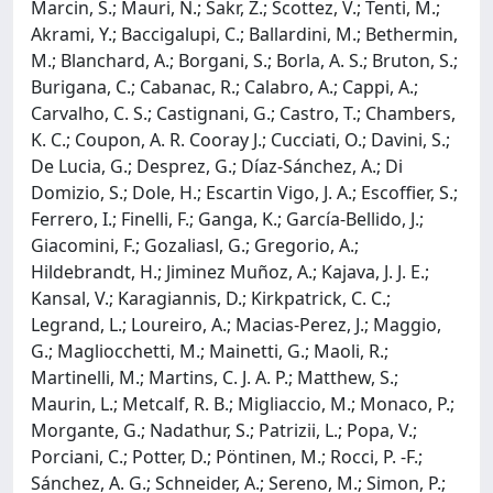
Marcin, S.; Mauri, N.; Sakr, Z.; Scottez, V.; Tenti, M.;
Akrami, Y.; Baccigalupi, C.; Ballardini, M.; Bethermin,
M.; Blanchard, A.; Borgani, S.; Borla, A. S.; Bruton, S.;
Burigana, C.; Cabanac, R.; Calabro, A.; Cappi, A.;
Carvalho, C. S.; Castignani, G.; Castro, T.; Chambers,
K. C.; Coupon, A. R. Cooray J.; Cucciati, O.; Davini, S.;
De Lucia, G.; Desprez, G.; Díaz-Sánchez, A.; Di
Domizio, S.; Dole, H.; Escartin Vigo, J. A.; Escoffier, S.;
Ferrero, I.; Finelli, F.; Ganga, K.; García-Bellido, J.;
Giacomini, F.; Gozaliasl, G.; Gregorio, A.;
Hildebrandt, H.; Jiminez Muñoz, A.; Kajava, J. J. E.;
Kansal, V.; Karagiannis, D.; Kirkpatrick, C. C.;
Legrand, L.; Loureiro, A.; Macias-Perez, J.; Maggio,
G.; Magliocchetti, M.; Mainetti, G.; Maoli, R.;
Martinelli, M.; Martins, C. J. A. P.; Matthew, S.;
Maurin, L.; Metcalf, R. B.; Migliaccio, M.; Monaco, P.;
Morgante, G.; Nadathur, S.; Patrizii, L.; Popa, V.;
Porciani, C.; Potter, D.; Pöntinen, M.; Rocci, P. -F.;
Sánchez, A. G.; Schneider, A.; Sereno, M.; Simon, P.;