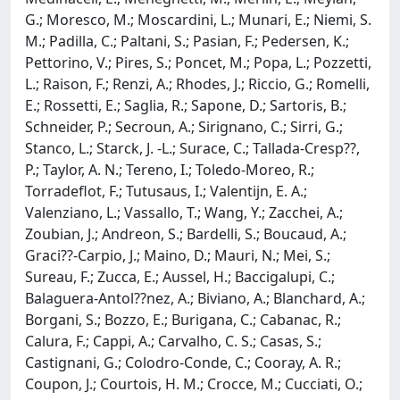
G.; Moresco, M.; Moscardini, L.; Munari, E.; Niemi, S.
M.; Padilla, C.; Paltani, S.; Pasian, F.; Pedersen, K.;
Pettorino, V.; Pires, S.; Poncet, M.; Popa, L.; Pozzetti,
L.; Raison, F.; Renzi, A.; Rhodes, J.; Riccio, G.; Romelli,
E.; Rossetti, E.; Saglia, R.; Sapone, D.; Sartoris, B.;
Schneider, P.; Secroun, A.; Sirignano, C.; Sirri, G.;
Stanco, L.; Starck, J. -L.; Surace, C.; Tallada-Cresp??,
P.; Taylor, A. N.; Tereno, I.; Toledo-Moreo, R.;
Torradeflot, F.; Tutusaus, I.; Valentijn, E. A.;
Valenziano, L.; Vassallo, T.; Wang, Y.; Zacchei, A.;
Zoubian, J.; Andreon, S.; Bardelli, S.; Boucaud, A.;
Graci??-Carpio, J.; Maino, D.; Mauri, N.; Mei, S.;
Sureau, F.; Zucca, E.; Aussel, H.; Baccigalupi, C.;
Balaguera-Antol??nez, A.; Biviano, A.; Blanchard, A.;
Borgani, S.; Bozzo, E.; Burigana, C.; Cabanac, R.;
Calura, F.; Cappi, A.; Carvalho, C. S.; Casas, S.;
Castignani, G.; Colodro-Conde, C.; Cooray, A. R.;
Coupon, J.; Courtois, H. M.; Crocce, M.; Cucciati, O.;