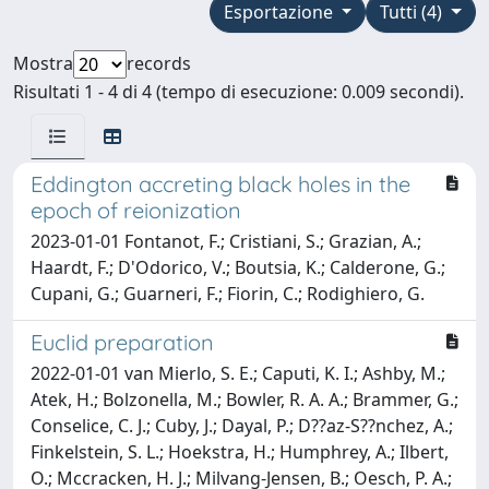
Esportazione
Tutti (4)
Mostra
records
Risultati 1 - 4 di 4 (tempo di esecuzione: 0.009 secondi).
Eddington accreting black holes in the
epoch of reionization
2023-01-01 Fontanot, F.; Cristiani, S.; Grazian, A.;
Haardt, F.; D'Odorico, V.; Boutsia, K.; Calderone, G.;
Cupani, G.; Guarneri, F.; Fiorin, C.; Rodighiero, G.
Euclid preparation
2022-01-01 van Mierlo, S. E.; Caputi, K. I.; Ashby, M.;
Atek, H.; Bolzonella, M.; Bowler, R. A. A.; Brammer, G.;
Conselice, C. J.; Cuby, J.; Dayal, P.; D??az-S??nchez, A.;
Finkelstein, S. L.; Hoekstra, H.; Humphrey, A.; Ilbert,
O.; Mccracken, H. J.; Milvang-Jensen, B.; Oesch, P. A.;