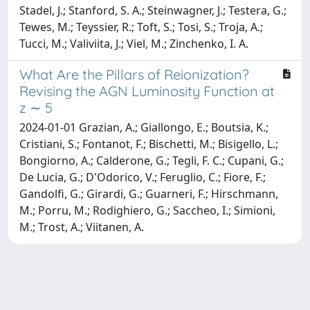
Stadel, J.; Stanford, S. A.; Steinwagner, J.; Testera, G.;
Tewes, M.; Teyssier, R.; Toft, S.; Tosi, S.; Troja, A.;
Tucci, M.; Valiviita, J.; Viel, M.; Zinchenko, I. A.
What Are the Pillars of Reionization?
Revising the AGN Luminosity Function at
z ∼ 5
2024-01-01 Grazian, A.; Giallongo, E.; Boutsia, K.;
Cristiani, S.; Fontanot, F.; Bischetti, M.; Bisigello, L.;
Bongiorno, A.; Calderone, G.; Tegli, F. C.; Cupani, G.;
De Lucia, G.; D'Odorico, V.; Feruglio, C.; Fiore, F.;
Gandolfi, G.; Girardi, G.; Guarneri, F.; Hirschmann,
M.; Porru, M.; Rodighiero, G.; Saccheo, I.; Simioni,
M.; Trost, A.; Viitanen, A.