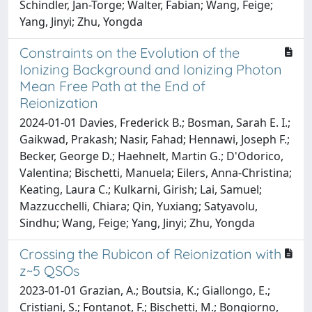
Schindler, Jan-Torge; Walter, Fabian; Wang, Feige;
Yang, Jinyi; Zhu, Yongda
Constraints on the Evolution of the
Ionizing Background and Ionizing Photon
Mean Free Path at the End of
Reionization
2024-01-01 Davies, Frederick B.; Bosman, Sarah E. I.;
Gaikwad, Prakash; Nasir, Fahad; Hennawi, Joseph F.;
Becker, George D.; Haehnelt, Martin G.; D'Odorico,
Valentina; Bischetti, Manuela; Eilers, Anna-Christina;
Keating, Laura C.; Kulkarni, Girish; Lai, Samuel;
Mazzucchelli, Chiara; Qin, Yuxiang; Satyavolu,
Sindhu; Wang, Feige; Yang, Jinyi; Zhu, Yongda
Crossing the Rubicon of Reionization with
z~5 QSOs
2023-01-01 Grazian, A.; Boutsia, K.; Giallongo, E.;
Cristiani, S.; Fontanot, F.; Bischetti, M.; Bongiorno,