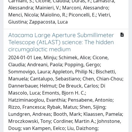
Carniani, S.; Cicone, Claudia; Duras, F.; Lamastra,
Alessandra; Mainieri, V.; Marconi, Alessandro;
Menci, Nicola; Maiolino, R.; Piconcelli, E.; Vietri,
Giustina; Zappacosta, Luca
Atacama Large Aperture Submillimeter
Telescope (AtLAST) science: The hidden
circumgalactic medium
2024-01-01 Lee, Minju; Schimek, Alice; Cicone,
Claudia; Andreani, Paola; Popping, Gergo;
Sommovigo, Laura; Appleton, Philip N.; Bischetti,
Manuela; Cantalupo, Sebastiano; Chen, Chian-Chou;
Dannerbauer, Helmut; De Breuck, Carlos; Di
Mascolo, Luca; Emonts, Bjorn H. C.;
Hatziminaoglou, Evanthia; Pensabene, Antonio;
Rizzo, Francesca; Rybak, Matus; Shen, Sijing;
Lundgren, Andreas; Booth, Mark; Klaassen, Pamela;
Mroczkowski, Tony; Cordiner, Martin A.; Johnstone,
Doug; van Kampen, Eelco; Liu, Daizhong;