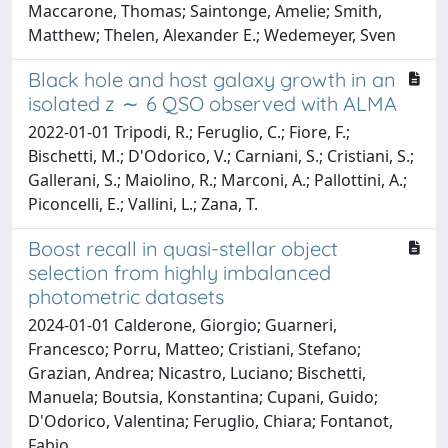
Maccarone, Thomas; Saintonge, Amelie; Smith,
Matthew; Thelen, Alexander E.; Wedemeyer, Sven
Black hole and host galaxy growth in an
isolated z ∼ 6 QSO observed with ALMA
2022-01-01 Tripodi, R.; Feruglio, C.; Fiore, F.;
Bischetti, M.; D'Odorico, V.; Carniani, S.; Cristiani, S.;
Gallerani, S.; Maiolino, R.; Marconi, A.; Pallottini, A.;
Piconcelli, E.; Vallini, L.; Zana, T.
Boost recall in quasi-stellar object
selection from highly imbalanced
photometric datasets
2024-01-01 Calderone, Giorgio; Guarneri,
Francesco; Porru, Matteo; Cristiani, Stefano;
Grazian, Andrea; Nicastro, Luciano; Bischetti,
Manuela; Boutsia, Konstantina; Cupani, Guido;
D'Odorico, Valentina; Feruglio, Chiara; Fontanot,
Fabio