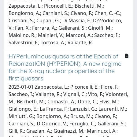
Zappacosta, L.; Piconcelli, E.; Bischetti, M.;
Bongiorno, A.; Carniani, S.; Civano, F.; Chen, C. -C.;
Cristiani, S.; Cupani, G.; Di Mascia, F.; D???odorico,
V.; Fan, X.; Ferrara, A.; Gallerani, S.; Ginolfi, M.;
Maiolino, R.; Mainieri, V.; Marconi, A.; Saccheo, I.;
Salvestrini, F.; Tortosa, A.; Valiante, R.
HYPerluminous quasars at the Epoch of
ReionizatION (HYPERION). A new regime
for the X-ray nuclear properties of the
first quasars
2023-01-01 Zappacosta, L.; Piconcelli, E.; Fiore, F.;
Saccheo, I.; Valiante, R.; Vignali, C.; Vito, F.; Volonteri,
M.; Bischetti, M.; Comastri, A.; Done, C.; Elvis, M.;
Giallongo, E.; La Franca, F.; Lanzuisi, G.; Laurenti, M.;
Miniutti, G.; Bongiorno, A.; Brusa, M.; Civano, F.;
Carniani, S.; D'Odorico, V.; Feruglio, C.; Gallerani, S.;
Gilli, R.; Grazian, A.; Guainazzi, M.; Marinucci, A.;