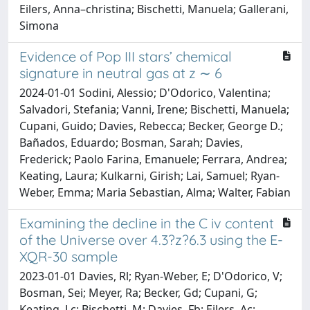
Eilers, Anna–christina; Bischetti, Manuela; Gallerani,
Simona
Evidence of Pop III stars’ chemical
signature in neutral gas at z ∼ 6
2024-01-01 Sodini, Alessio; D'Odorico, Valentina;
Salvadori, Stefania; Vanni, Irene; Bischetti, Manuela;
Cupani, Guido; Davies, Rebecca; Becker, George D.;
Bañados, Eduardo; Bosman, Sarah; Davies,
Frederick; Paolo Farina, Emanuele; Ferrara, Andrea;
Keating, Laura; Kulkarni, Girish; Lai, Samuel; Ryan-
Weber, Emma; Maria Sebastian, Alma; Walter, Fabian
Examining the decline in the C iv content
of the Universe over 4.3?z?6.3 using the E-
XQR-30 sample
2023-01-01 Davies, Rl; Ryan-Weber, E; D'Odorico, V;
Bosman, Sei; Meyer, Ra; Becker, Gd; Cupani, G;
Keating, Lc; Bischetti, M; Davies, Fb; Eilers, Ac;