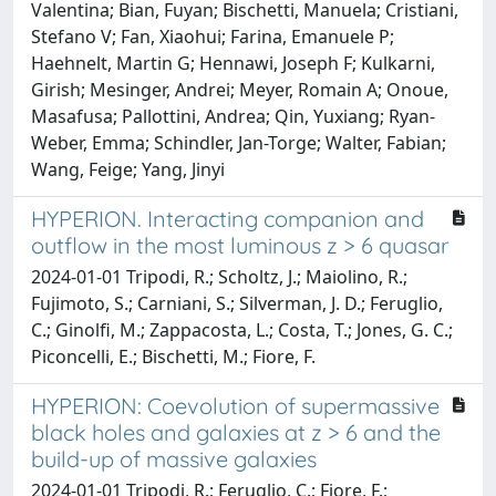
Valentina; Bian, Fuyan; Bischetti, Manuela; Cristiani,
Stefano V; Fan, Xiaohui; Farina, Emanuele P;
Haehnelt, Martin G; Hennawi, Joseph F; Kulkarni,
Girish; Mesinger, Andrei; Meyer, Romain A; Onoue,
Masafusa; Pallottini, Andrea; Qin, Yuxiang; Ryan-
Weber, Emma; Schindler, Jan-Torge; Walter, Fabian;
Wang, Feige; Yang, Jinyi
HYPERION. Interacting companion and
outflow in the most luminous z > 6 quasar
2024-01-01 Tripodi, R.; Scholtz, J.; Maiolino, R.;
Fujimoto, S.; Carniani, S.; Silverman, J. D.; Feruglio,
C.; Ginolfi, M.; Zappacosta, L.; Costa, T.; Jones, G. C.;
Piconcelli, E.; Bischetti, M.; Fiore, F.
HYPERION: Coevolution of supermassive
black holes and galaxies at z > 6 and the
build-up of massive galaxies
2024-01-01 Tripodi, R.; Feruglio, C.; Fiore, F.;