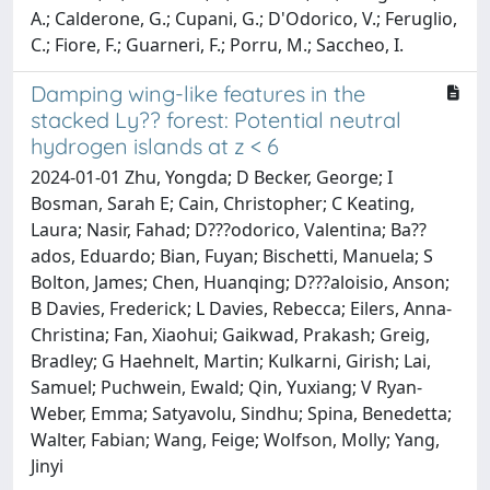
A.; Calderone, G.; Cupani, G.; D'Odorico, V.; Feruglio,
C.; Fiore, F.; Guarneri, F.; Porru, M.; Saccheo, I.
Damping wing-like features in the
stacked Ly?? forest: Potential neutral
hydrogen islands at z < 6
2024-01-01 Zhu, Yongda; D Becker, George; I
Bosman, Sarah E; Cain, Christopher; C Keating,
Laura; Nasir, Fahad; D???odorico, Valentina; Ba??
ados, Eduardo; Bian, Fuyan; Bischetti, Manuela; S
Bolton, James; Chen, Huanqing; D???aloisio, Anson;
B Davies, Frederick; L Davies, Rebecca; Eilers, Anna-
Christina; Fan, Xiaohui; Gaikwad, Prakash; Greig,
Bradley; G Haehnelt, Martin; Kulkarni, Girish; Lai,
Samuel; Puchwein, Ewald; Qin, Yuxiang; V Ryan-
Weber, Emma; Satyavolu, Sindhu; Spina, Benedetta;
Walter, Fabian; Wang, Feige; Wolfson, Molly; Yang,
Jinyi