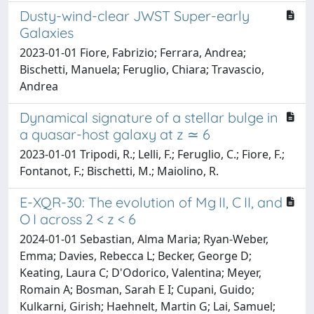
Dusty-wind-clear JWST Super-early
Galaxies
2023-01-01 Fiore, Fabrizio; Ferrara, Andrea;
Bischetti, Manuela; Feruglio, Chiara; Travascio,
Andrea
Dynamical signature of a stellar bulge in
a quasar-host galaxy at z ≃ 6
2023-01-01 Tripodi, R.; Lelli, F.; Feruglio, C.; Fiore, F.;
Fontanot, F.; Bischetti, M.; Maiolino, R.
E-XQR-30: The evolution of Mg II, C II, and
O I across 2 < z < 6
2024-01-01 Sebastian, Alma Maria; Ryan-Weber,
Emma; Davies, Rebecca L; Becker, George D;
Keating, Laura C; D'Odorico, Valentina; Meyer,
Romain A; Bosman, Sarah E I; Cupani, Guido;
Kulkarni, Girish; Haehnelt, Martin G; Lai, Samuel;