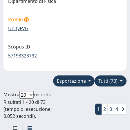
Dipartimento di Fisica
Profilo
UnityFVG
Scopus ID
57193323732
Esportazione
Tutti (73)
Mostra
records
Risultati 1 - 20 di 73
(tempo di esecuzione:
1
2
3
4
0.052 secondi).