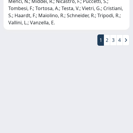
Menci, N.; Middei, R.; Nicastro, F.; Puccetti, S.;
Tombesi, F.; Tortosa, A.; Testa, V.; Vietri, G.; Cristiani,
S.; Haardt, F.; Maiolino, R.; Schneider, R.; Tripodi, R.;
Vallini, L.; Vanzella, E.
1
2
3
4
Copyright © 2026
Università degli Studi Trieste |
Dove
siamo
|
Privacy