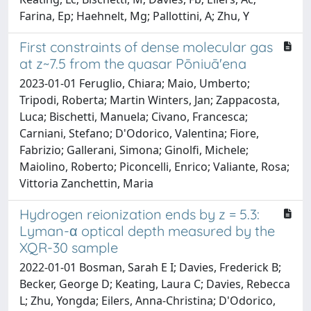
Farina, Ep; Haehnelt, Mg; Pallottini, A; Zhu, Y
First constraints of dense molecular gas
at z~7.5 from the quasar Pōniuā'ena
2023-01-01 Feruglio, Chiara; Maio, Umberto;
Tripodi, Roberta; Martin Winters, Jan; Zappacosta,
Luca; Bischetti, Manuela; Civano, Francesca;
Carniani, Stefano; D'Odorico, Valentina; Fiore,
Fabrizio; Gallerani, Simona; Ginolfi, Michele;
Maiolino, Roberto; Piconcelli, Enrico; Valiante, Rosa;
Vittoria Zanchettin, Maria
Hydrogen reionization ends by z = 5.3:
Lyman-α optical depth measured by the
XQR-30 sample
2022-01-01 Bosman, Sarah E I; Davies, Frederick B;
Becker, George D; Keating, Laura C; Davies, Rebecca
L; Zhu, Yongda; Eilers, Anna-Christina; D'Odorico,