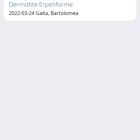
Dermatite Erpetiforme
2022-03-24 Gaita, Bartolomea
Copyright © 2026
Università degli Studi Trieste |
Dove
siamo
|
Privacy
Piazzale Europa,1 34127 Trieste, Italia -
Tel. +39 040.558.7111 - P.IVA 00211830328
- C.F. 80013890324 - P.E.C.: