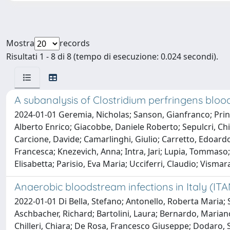
Mostra
records
Risultati 1 - 8 di 8 (tempo di esecuzione: 0.024 secondi).
A subanalysis of Clostridium perfringens blo
2024-01-01 Geremia, Nicholas; Sanson, Gianfranco; Prin
Alberto Enrico; Giacobbe, Daniele Roberto; Sepulcri, Chi
Carcione, Davide; Camarlinghi, Giulio; Carretto, Edoardo
Francesca; Knezevich, Anna; Intra, Jari; Lupia, Tommaso;
Elisabetta; Parisio, Eva Maria; Ucciferri, Claudio; Vismara
Anaerobic bloodstream infections in Italy (I
2022-01-01 Di Bella, Stefano; Antonello, Roberta Maria;
Aschbacher, Richard; Bartolini, Laura; Bernardo, Mariano;
Chilleri, Chiara; De Rosa, Francesco Giuseppe; Dodaro, S