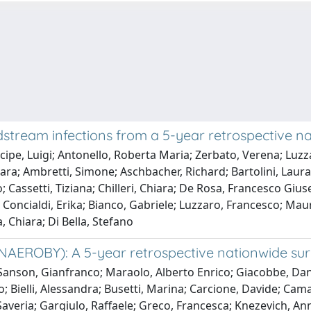
odstream infections from a 5-year retrospective
cipe, Luigi; Antonello, Roberta Maria; Zerbato, Verena; Luz
ara; Ambretti, Simone; Aschbacher, Richard; Bartolini, Laura;
; Cassetti, Tiziana; Chilleri, Chiara; De Rosa, Francesco Giu
 Concialdi, Erika; Bianco, Gabriele; Luzzaro, Francesco; Mau
, Chiara; Di Bella, Stefano
TANAEROBY): A 5-year retrospective nationwide su
 Sanson, Gianfranco; Maraolo, Alberto Enrico; Giacobbe, Dan
 Bielli, Alessandra; Busetti, Marina; Carcione, Davide; Camar
averia; Gargiulo, Raffaele; Greco, Francesca; Knezevich, Anna