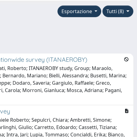
Esportazione
Tutti (8)
 nationwide survey (ITANAEROBY)
zati, Roberto; ITANAEROBY study, Group; Maraolo,
 Bernardo, Mariano; Bielli, Alessandra; Busetti, Marina;
seppe; Dodaro, Saveria; Gargiulo, Raffaele; Greco,
ri, Carola; Morroni, Gianluca; Mosca, Adriana; Pagani,
rvey
iele Roberto; Sepulcri, Chiara; Ambretti, Simone;
linghi, Giulio; Carretto, Edoardo; Cassetti, Tiziana;
; Intra, Jari; Lupia, Tommaso; Concialdi, Erika; Bianco,