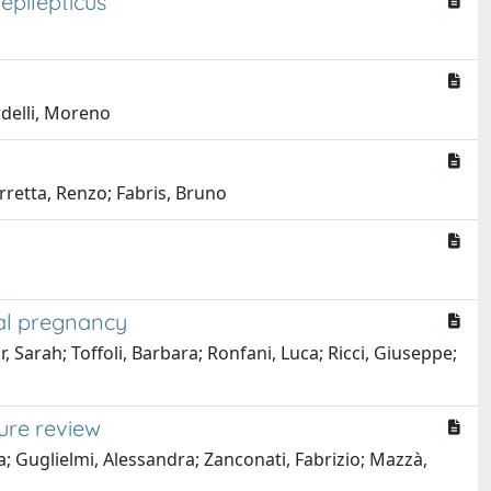
epilepticus
rdelli, Moreno
arretta, Renzo; Fabris, Bruno
mal pregnancy
, Sarah; Toffoli, Barbara; Ronfani, Luca; Ricci, Giuseppe;
ure review
a; Guglielmi, Alessandra; Zanconati, Fabrizio; Mazzà,