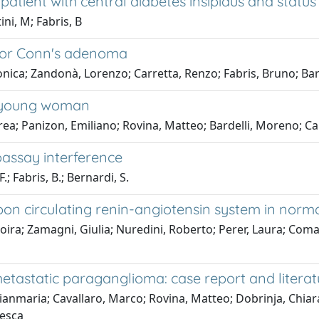
atient with central diabetes insipidus and status 
ini, M; Fabris, B
 for Conn's adenoma
 Monica; Zandonà, Lorenzo; Carretta, Renzo; Fabris, Bruno; Ba
a young woman
drea; Panizon, Emiliano; Rovina, Matteo; Bardelli, Moreno; C
oassay interference
.; Fabris, B.; Bernardi, S.
 upon circulating renin-angiotensin system in nor
oira; Zamagni, Giulia; Nuredini, Roberto; Perer, Laura; Comar
etastatic paraganglioma: case report and literat
 Gianmaria; Cavallaro, Marco; Rovina, Matteo; Dobrinja, Chiar
cesca