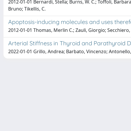
2012-01-01 Bernardi, Stella; Burns, W. C.; Toffoli, Barbara;
Bruno; Tikellis, C.
Apoptosis-inducing molecules and uses theref
2012-01-01 Thomas, Merlin C.; Zauli, Giorgio; Secchiero, 
Arterial Stiffness in Thyroid and Parathyroid D
2022-01-01 Grillo, Andrea; Barbato, Vincenzo; Antonello, 
Università degli Studi Trieste |
Dove siamo
|
Privacy
Piazzale Europa,1 34127 Trieste, Italia - Tel. +39 040.558.7111 - 