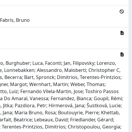
 Fabris, Bruno
o, Burghuber; Luca, Faconti; Jan, Filipovsky; Lorenzo,
ne, Lonnebakken; Alessandro, Maloberti; Christopher C,
 Becerra; Bart, Spronck; Dimitrios, Terentes-Printzios;
lgner, Margot; Wernhart, Martin; Weber, Thomas;
o, Luiz; Fernando Vilela-Martin, Jose; Toshiro Passos
 Do Amaral, Vanessa; Fernandez, Bianca; Goupil, Rémi;
, Jitka; Pazdiora, Petr; Hirmerová, Jana; Šustková, Lucie;
, Jana; Maria Bruno, Rosa; Boutouyrie, Pierre; Khettab,
arfait, Beatrice; Lebeaux, David; Friedlander, Gérard;
 Terentes-Printzios, Dimitrios; Christopoulou, Georgia;