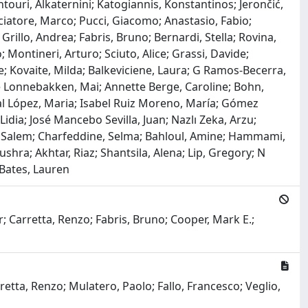
touri, Alkaternini; Katogiannis, Konstantinos; Jerončić,
cciatore, Marco; Pucci, Giacomo; Anastasio, Fabio;
Grillo, Andrea; Fabris, Bruno; Bernardi, Stella; Rovina,
; Montineri, Arturo; Sciuto, Alice; Grassi, Davide;
gne; Kovaite, Milda; Balkeviciene, Laura; G Ramos-Becerra,
e Lonnebakken, Mai; Annette Berge, Caroline; Bohn,
rnal López, Maria; Isabel Ruiz Moreno, María; Gómez
dia; José Mancebo Sevilla, Juan; Nazlı Zeka, Arzu;
lem, Salem; Charfeddine, Selma; Bahloul, Amine; Hammami,
shra; Akhtar, Riaz; Shantsila, Alena; Lip, Gregory; N
 Bates, Lauren
ur; Carretta, Renzo; Fabris, Bruno; Cooper, Mark E.;
rretta, Renzo; Mulatero, Paolo; Fallo, Francesco; Veglio,