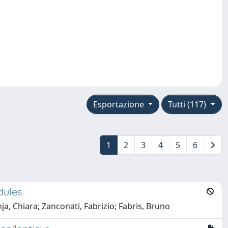
Esportazione
Tutti (117)
1
2
3
4
5
6
dules
nja, Chiara; Zanconati, Fabrizio; Fabris, Bruno