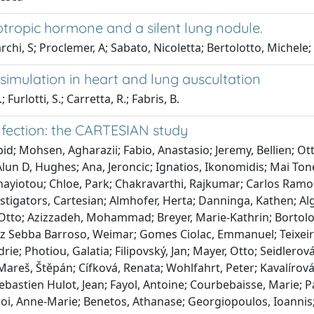
ropic hormone and a silent lung nodule.
rchi, S; Proclemer, A; Sabato, Nicoletta; Bertolotto, Michele;
 simulation in heart and lung auscultation
 Furlotti, S.; Carretta, R.; Fabris, B.
nfection: the CARTESIAN study
id; Mohsen, Agharazii; Fabio, Anastasio; Jeremy, Bellien; Ott
Alun D, Hughes; Ana, Jeroncic; Ignatios, Ikonomidis; Mai To
ayiotou; Chloe, Park; Chakravarthi, Rajkumar; Carlos Ramos,
stigators, Cartesian; Almhofer, Herta; Danninga, Kathen; A
tto; Azizzadeh, Mohammad; Breyer, Marie-Kathrin; Bortolott
z Sebba Barroso, Weimar; Gomes Ciolac, Emmanuel; Teixeira
ie; Photiou, Galatia; Filipovský, Jan; Mayer, Otto; Seidlerová
 Mareš, Štěpán; Cífková, Renata; Wohlfahrt, Peter; Kavalírová
Sebastien Hulot, Jean; Fayol, Antoine; Courbebaisse, Marie; P
eroi, Anne-Marie; Benetos, Athanase; Georgiopoulos, Ioannis;