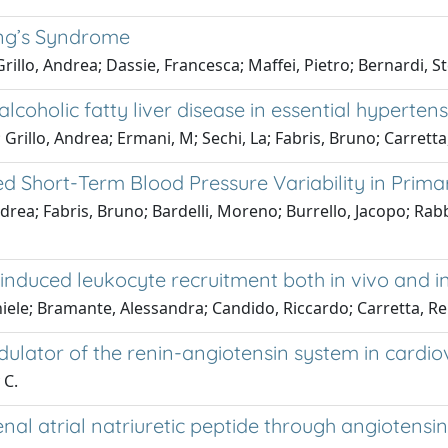
ing’s Syndrome
illo, Andrea; Dassie, Francesca; Maffei, Pietro; Bernardi, St
lcoholic fatty liver disease in essential hypertens
 Grillo, Andrea; Ermani, M; Sechi, La; Fabris, Bruno; Carretta,
 Short-Term Blood Pressure Variability in Prim
ndrea; Fabris, Bruno; Bardelli, Moreno; Burrello, Jacopo; Rabb
-induced leukocyte recruitment both in vivo and in
iele; Bramante, Alessandra; Candido, Riccardo; Carretta, Ren
ulator of the renin-angiotensin system in cardio
 C.
al atrial natriuretic peptide through angiotensin