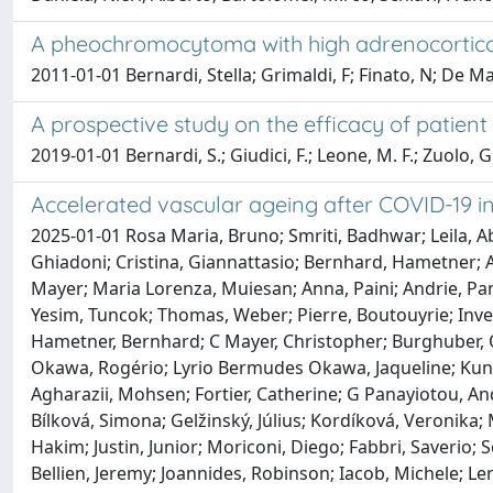
A pheochromocytoma with high adrenocorticot
2011-01-01 Bernardi, Stella; Grimaldi, F; Finato, N; De Ma
A prospective study on the efficacy of patient
2019-01-01 Bernardi, S.; Giudici, F.; Leone, M. F.; Zuolo, G.;
Accelerated vascular ageing after COVID-19 i
2025-01-01 Rosa Maria, Bruno; Smriti, Badhwar; Leila, Ab
Ghiadoni; Cristina, Giannattasio; Bernhard, Hametner; 
Mayer; Maria Lorenza, Muiesan; Anna, Paini; Andrie, Pan
Yesim, Tuncok; Thomas, Weber; Pierre, Boutouyrie; Inve
Hametner, Bernhard; C Mayer, Christopher; Burghuber, O
Okawa, Rogério; Lyrio Bermudes Okawa, Jaqueline; Kun
Agharazii, Mohsen; Fortier, Catherine; G Panayiotou, Andr
Bílková, Simona; Gelžinský, Július; Kordíková, Veronika;
Hakim; Justin, Junior; Moriconi, Diego; Fabbri, Saverio; 
Bellien, Jeremy; Joannides, Robinson; Iacob, Michele; L