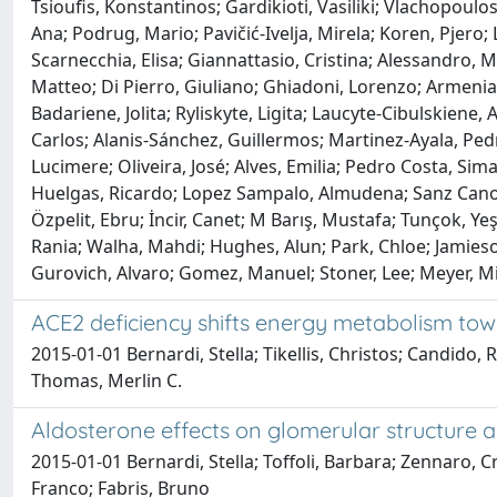
Tsioufis, Konstantinos; Gardikioti, Vasiliki; Vlachopoul
Ana; Podrug, Mario; Pavičić-Ivelja, Mirela; Koren, Pjero
Scarnecchia, Elisa; Giannattasio, Cristina; Alessandro, M
Matteo; Di Pierro, Giuliano; Ghiadoni, Lorenzo; Armenia, S
Badariene, Jolita; Ryliskyte, Ligita; Laucyte-Cibulskiene,
Carlos; Alanis-Sánchez, Guillermos; Martinez-Ayala, Pe
Lucimere; Oliveira, José; Alves, Emilia; Pedro Costa, Si
Huelgas, Ricardo; Lopez Sampalo, Almudena; Sanz Canovas
Özpelit, Ebru; İncir, Canet; M Barış, Mustafa; Tunçok, 
Rania; Walha, Mahdi; Hughes, Alun; Park, Chloe; Jamieson
Gurovich, Alvaro; Gomez, Manuel; Stoner, Lee; Meyer, Mich
ACE2 deficiency shifts energy metabolism towa
2015-01-01 Bernardi, Stella; Tikellis, Christos; Candido, 
Thomas, Merlin C.
Aldosterone effects on glomerular structure 
2015-01-01 Bernardi, Stella; Toffoli, Barbara; Zennaro, C
Franco; Fabris, Bruno