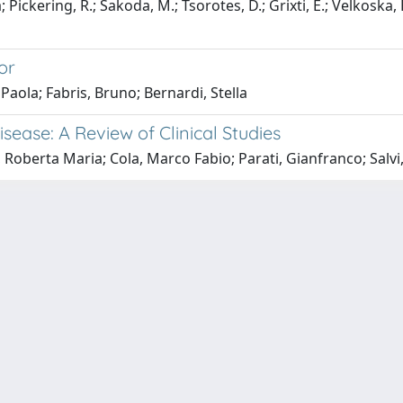
 Pickering, R.; Sakoda, M.; Tsorotes, D.; Grixti, E.; Velkoska, 
or
Paola; Fabris, Bruno; Bernardi, Stella
isease: A Review of Clinical Studies
Roberta Maria; Cola, Marco Fabio; Parati, Gianfranco; Salvi,
P.IVA 00211830328 - C.F. 80013890324 - P.E.C.:
ateneo@pec.units.it