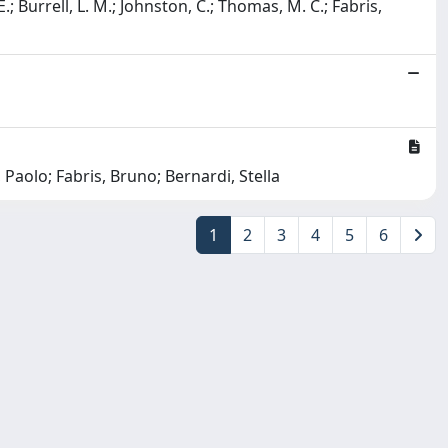
E.; Burrell, L. M.; Johnston, C.; Thomas, M. C.; Fabris,
 Paolo; Fabris, Bruno; Bernardi, Stella
1
2
3
4
5
6
Copyright © 2026