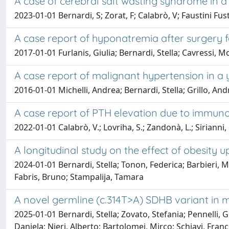
A case of cerebral salt wasting syndrome in a p
2023-01-01 Bernardi, S; Zorat, F; Calabrò, V; Faustini Fust
A case report of hyponatremia after surgery
2017-01-01 Furlanis, Giulia; Bernardi, Stella; Cavressi,
A case report of malignant hypertension in 
2016-01-01 Michelli, Andrea; Bernardi, Stella; Grillo, An
A case report of PTH elevation due to immun
2022-01-01 Calabrò, V.; Lovriha, S.; Zandonà, L.; Sirianni, F
A longitudinal study on the effect of obesity
2024-01-01 Bernardi, Stella; Tonon, Federica; Barbieri, M
Fabris, Bruno; Stampalija, Tamara
A novel germline (c.314T>A) SDHB variant in m
2025-01-01 Bernardi, Stella; Zovato, Stefania; Pennelli,
Daniela; Nieri, Alberto; Bartolomei, Mirco; Schiavi, Fran