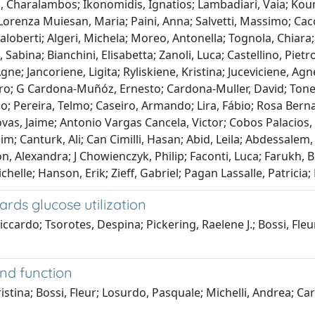
os, Charalambos; Ikonomidis, Ignatios; Lambadiari, Vaia; Koun
; Lorenza Muiesan, Maria; Paini, Anna; Salvetti, Massimo; Ca
aloberti; Algeri, Michela; Moreo, Antonella; Tognola, Chiara; 
abina; Bianchini, Elisabetta; Zanoli, Luca; Castellino, Pietro
 Agne; Jancoriene, Ligita; Ryliskiene, Kristina; Juceviciene, A
dro; G Cardona-Muñóz, Ernesto; Cardona-Muller, David; Ton
mao; Pereira, Telmo; Caseiro, Armando; Lira, Fábio; Rosa Be
, Jaime; Antonio Vargas Cancela, Victor; Cobos Palacios, Li
Yeşim; Canturk, Ali; Can Cimilli, Hasan; Abid, Leila; Abdessa
, Alexandra; J Chowienczyk, Philip; Faconti, Luca; Farukh, Bu
elle; Hanson, Erik; Zieff, Gabriel; Pagan Lassalle, Patricia;
rds glucose utilization
Riccardo; Tsorotes, Despina; Pickering, Raelene J.; Bossi, Fle
and function
ristina; Bossi, Fleur; Losurdo, Pasquale; Michelli, Andrea; Ca