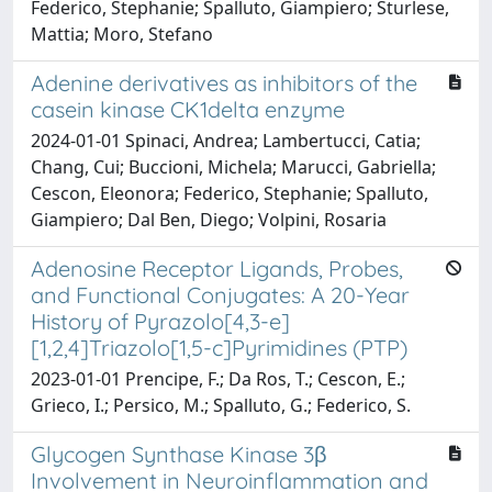
Federico, Stephanie; Spalluto, Giampiero; Sturlese,
Mattia; Moro, Stefano
Adenine derivatives as inhibitors of the
casein kinase CK1delta enzyme
2024-01-01 Spinaci, Andrea; Lambertucci, Catia;
Chang, Cui; Buccioni, Michela; Marucci, Gabriella;
Cescon, Eleonora; Federico, Stephanie; Spalluto,
Giampiero; Dal Ben, Diego; Volpini, Rosaria
Adenosine Receptor Ligands, Probes,
and Functional Conjugates: A 20-Year
History of Pyrazolo[4,3-e]
[1,2,4]Triazolo[1,5-c]Pyrimidines (PTP)
2023-01-01 Prencipe, F.; Da Ros, T.; Cescon, E.;
Grieco, I.; Persico, M.; Spalluto, G.; Federico, S.
Glycogen Synthase Kinase 3β
Involvement in Neuroinflammation and