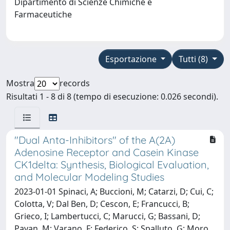
Dipartimento di Scienze Chimiche e
Farmaceutiche
Esportazione
Tutti (8)
Mostra
records
Risultati 1 - 8 di 8 (tempo di esecuzione: 0.026 secondi).
"Dual Anta-Inhibitors" of the A(2A)
Adenosine Receptor and Casein Kinase
CK1delta: Synthesis, Biological Evaluation,
and Molecular Modeling Studies
2023-01-01 Spinaci, A; Buccioni, M; Catarzi, D; Cui, C;
Colotta, V; Dal Ben, D; Cescon, E; Francucci, B;
Grieco, I; Lambertucci, C; Marucci, G; Bassani, D;
Pavan, M; Varano, F; Federico, S; Spalluto, G; Moro,