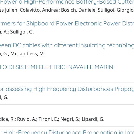
o Power a High-Performance Battery-Based Cutte
 Julien; Colavitto, Andrea; Bosich, Daniele; Sulligoi, Giorgio
rmers for Shipboard Power Electronic Power Dist
 A.; Sulligoi, G.
een DC cables with different insulating technolog
oi, G.; Mccandless, M.
 DI SISTEMI ELETTRICI NAVALI E MARINI
for assessing High Frequency Disturbances Propa
i, G.
ca, R.; Ruvio, A.; Tironi, E.; Negri, S.; Lipardi, G.
gn: High-Frequency Disturbance Propagation in I