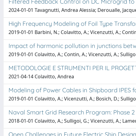
Filtered Feedback Control on DC Microgrid t
2024-01-01 Tavagnutti, Andrea Alessia; Deroualle, Jacques
High Frequency Modeling of Foil Type Transfo
2019-01-01 Barbini, N.; Colavitto, A.; Vicenzutti, A.; Contin,
Impact of harmonic pollution in junctions betw
2019-01-01 Colavitto, A.; Contin, A.; Vicenzutti, A.; Sullig
METODOLOGIE E STRUMENTI PER IL PROGETTO
2021-04-14 Colavitto, Andrea
Modeling of Power Cables in Shipboard IPES 
2019-01-01 Colavitto, A.; Vicenzutti, A.; Bosich, D.; Sulligo
Naval Smart Grid Research Program: Phase 2
2018-01-01 Colavitto, A.; Sulligoi, G.; Vicenzutti, A.; Lamedi
Open Challenges in Future Electric Ship Desi