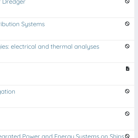
r Dredger
ribution Systems
ies: electrical and thermal analyses
gation
ntegrated Power and Energy Systems on Ships