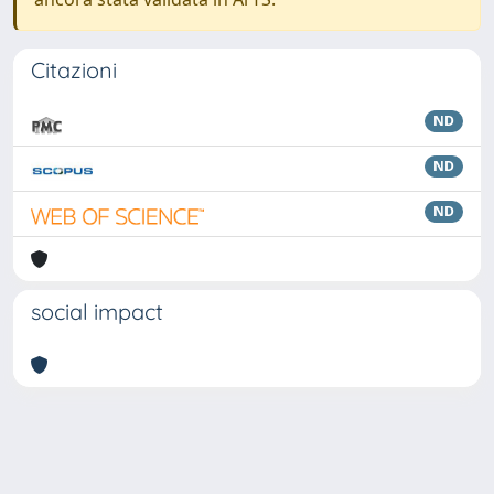
Citazioni
ND
ND
ND
social impact