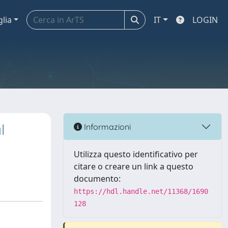
glia
IT
LOGIN
l
Informazioni
Utilizza questo identificativo per
citare o creare un link a questo
documento:
https://hdl.handle.net/11368/1690
128