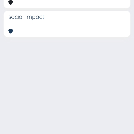
social impact
Copyright © 2026
Università degli Studi Trieste |
Dove
siamo
|
Privacy
Piazzale Europa,1 34127 Trieste, Italia -