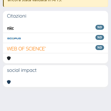
Citazioni
ND
ND
ND
social impact